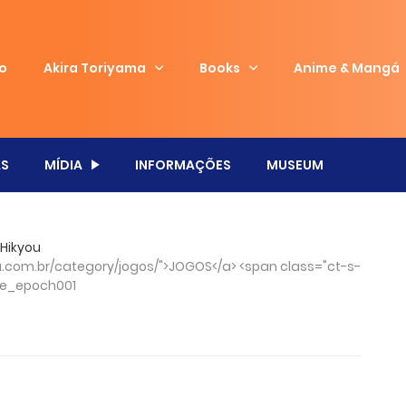
io
Akira Toriyama
Books
Anime & Mangá
S
MÍDIA
INFORMAÇÕES
MUSEUM
 Hikyou
com.br/category/jogos/">JOGOS</a> <span class="ct-s-
se_epoch001