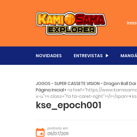
Iníc
NOVIDADES
ENTREVISTAS
MANGÁ
JOGOS - SUPER CASSETE VISION - Dragon Ball Dai
Página Inicial
<a href="https://www.kamisama.
v-u"><i class="fa fa-caret-right"></i></span>
k
kse_epoch001
postado em
05/07/2011