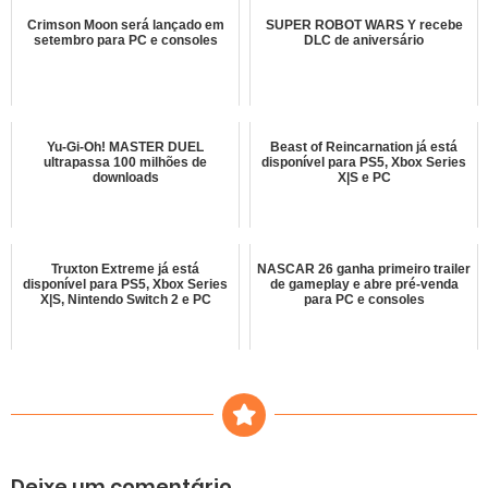
Crimson Moon será lançado em
SUPER ROBOT WARS Y recebe
setembro para PC e consoles
DLC de aniversário
Yu-Gi-Oh! MASTER DUEL
Beast of Reincarnation já está
ultrapassa 100 milhões de
disponível para PS5, Xbox Series
downloads
X|S e PC
Truxton Extreme já está
NASCAR 26 ganha primeiro trailer
disponível para PS5, Xbox Series
de gameplay e abre pré-venda
X|S, Nintendo Switch 2 e PC
para PC e consoles
Deixe um comentário