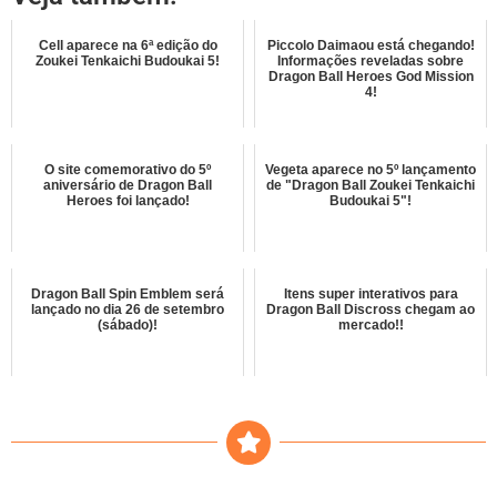
Cell aparece na 6ª edição do
Piccolo Daimaou está chegando!
Zoukei Tenkaichi Budoukai 5!
Informações reveladas sobre
Dragon Ball Heroes God Mission
4!
O site comemorativo do 5º
Vegeta aparece no 5º lançamento
aniversário de Dragon Ball
de "Dragon Ball Zoukei Tenkaichi
Heroes foi lançado!
Budoukai 5"!
Dragon Ball Spin Emblem será
Itens super interativos para
lançado no dia 26 de setembro
Dragon Ball Discross chegam ao
(sábado)!
mercado!!