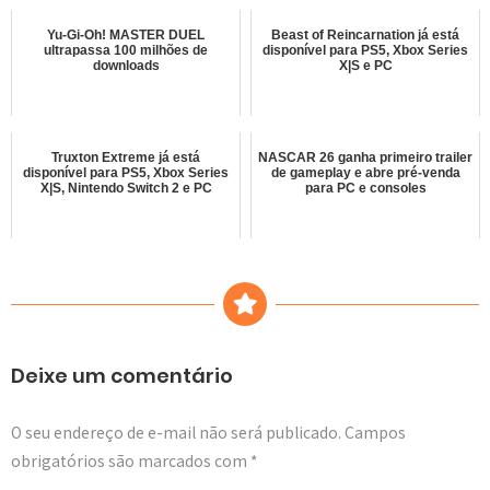
Yu-Gi-Oh! MASTER DUEL
Beast of Reincarnation já está
ultrapassa 100 milhões de
disponível para PS5, Xbox Series
downloads
X|S e PC
Truxton Extreme já está
NASCAR 26 ganha primeiro trailer
disponível para PS5, Xbox Series
de gameplay e abre pré-venda
X|S, Nintendo Switch 2 e PC
para PC e consoles
Deixe um comentário
O seu endereço de e-mail não será publicado.
Campos
obrigatórios são marcados com
*