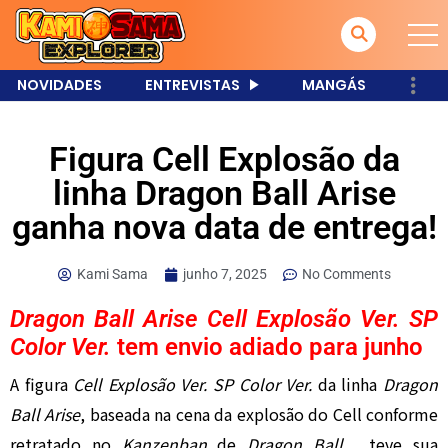
NOVIDADES
ENTREVISTAS
MANGÁS
Figura Cell Explosão da
linha Dragon Ball Arise
ganha nova data de entrega!
Kami Sama
junho 7, 2025
No Comments
Dragon Ball Arise Cell Explosão Ver. SP
Color Ver.
tem envio adiado para junho
A figura
Cell Explosão Ver. SP Color Ver.
da linha
Dragon
Ball Arise
, baseada na cena da explosão do Cell conforme
retratado no
Kanzenban
de
Dragon Ball
, teve sua