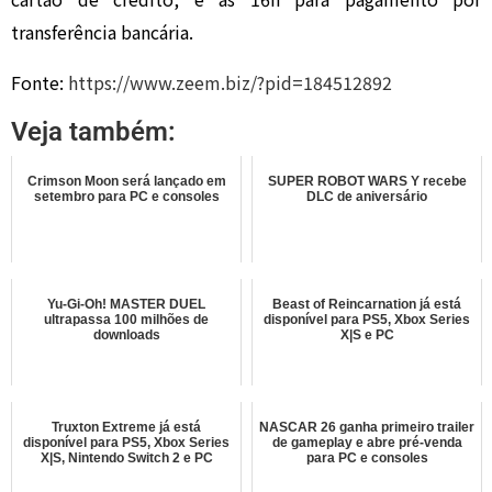
transferência bancária.
Fonte:
https://www.zeem.biz/?pid=184512892
Veja também:
Crimson Moon será lançado em
SUPER ROBOT WARS Y recebe
setembro para PC e consoles
DLC de aniversário
Yu-Gi-Oh! MASTER DUEL
Beast of Reincarnation já está
ultrapassa 100 milhões de
disponível para PS5, Xbox Series
downloads
X|S e PC
Truxton Extreme já está
NASCAR 26 ganha primeiro trailer
disponível para PS5, Xbox Series
de gameplay e abre pré-venda
X|S, Nintendo Switch 2 e PC
para PC e consoles