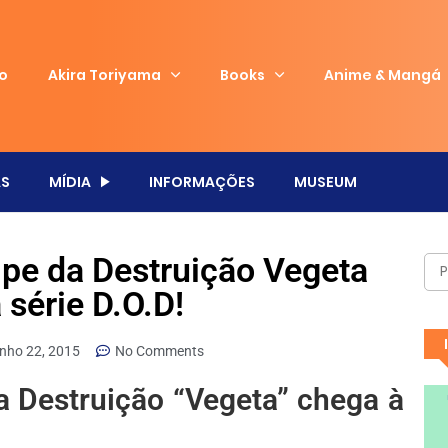
io
Akira Toriyama
Books
Anime & Mangá
S
MÍDIA
INFORMAÇÕES
MUSEUM
ipe da Destruição Vegeta
 série D.O.D!
unho 22, 2015
No Comments
a Destruição “Vegeta” chega à