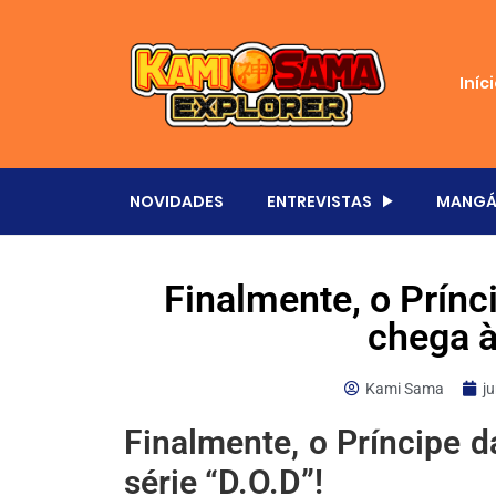
Iníc
NOVIDADES
ENTREVISTAS
MANGÁ
Finalmente, o Prínc
chega à
Kami Sama
j
Finalmente, o Príncipe d
série “D.O.D”!