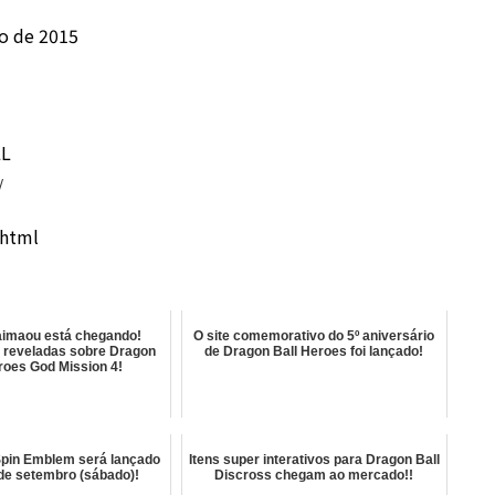
ro de 2015
LL
/
.html
aimaou está chegando!
O site comemorativo do 5º aniversário
 reveladas sobre Dragon
de Dragon Ball Heroes foi lançado!
roes God Mission 4!
Spin Emblem será lançado
Itens super interativos para Dragon Ball
 de setembro (sábado)!
Discross chegam ao mercado!!