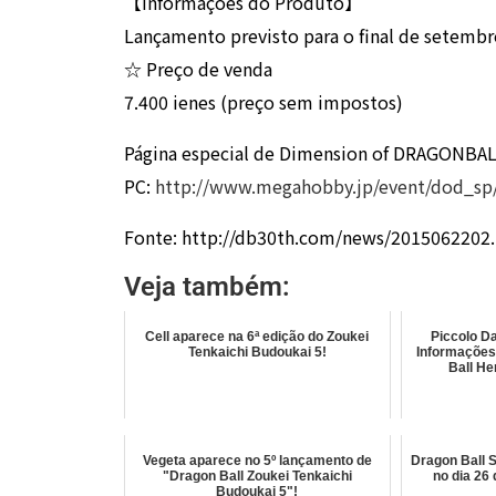
【Informações do Produto】
Lançamento previsto para o final de setemb
☆ Preço de venda
7.400 ienes (preço sem impostos)
Página especial de Dimension of DRAGONBA
PC:
http://www.megahobby.jp/event/dod_sp
Fonte: http://db30th.com/news/2015062202
Veja também:
Cell aparece na 6ª edição do Zoukei
Piccolo D
Tenkaichi Budoukai 5!
Informações
Ball He
Vegeta aparece no 5º lançamento de
Dragon Ball 
"Dragon Ball Zoukei Tenkaichi
no dia 26
Budoukai 5"!