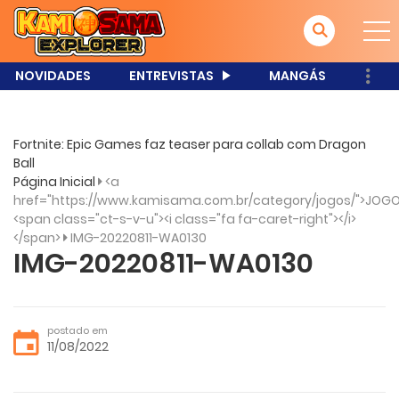
NOVIDADES
ENTREVISTAS
MANGÁS
Fortnite: Epic Games faz teaser para collab com Dragon
Ball
Página Inicial
<a
href="https://www.kamisama.com.br/category/jogos/">JOGO
<span class="ct-s-v-u"><i class="fa fa-caret-right"></i>
</span>
IMG-20220811-WA0130
IMG-20220811-WA0130
postado em
11/08/2022