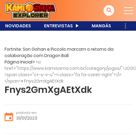
NOVIDADES
ENTREVISTAS
MANGÁS
Fortnite: Son Gohan e Piccolo marcam o retorno da
colaboração com Dragon Ball
Página Inicial
<a
href="https://www.kamisama.com.br/category/jogos/">JOGO
<span class="ct-s-v-u"><i class="fa fa-caret-right"></i>
</span>
Fnys2GmXgAEtXdk
Fnys2GmXgAEtXdk
postado em
31/01/2023