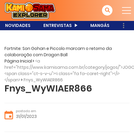
NOVIDADES
ENTREVISTAS
MANGÁS
Fortnite: Son Gohan e Piccolo marcam o retorno da
colaboração com Dragon Ball
Página Inicial
<a
href="https://www.kamisama.com.br/category/jogos/">JOGO
<span class="ct-s-v-u"><i class="fa fa-caret-right"></i>
</span>
Fnys_WyWIAER866
Fnys_WyWIAER866
postado em
31/01/2023