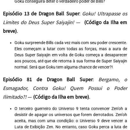
Goku conseguirá deter o verdadeiro poder de Bills?
Episódio 13 de Dragon Ball Super
:
Goku! Ultrapasse os
Limites do Deus Super Saiyajin!
—
(
Código da Ilha em
breve)
.
Goku surpreende Bills cada vez mais com seu poder crescente.
Eles começam a lutar com todas as forças, mas a aura de
Deus Super Saiyajin em volta de Goku começa a desaparecer
aos poucos, até que ele retorna à sua forma de Super Saiyajin
normal. Será que Goku tem alguma chance de vencer?!
Episódio 81 de Dragon Ball Super
:
Bergamo, o
Esmagador, Contra Goku! Quem Possui o Poder
Ilimitado?!
—
(
Código da Ilha em breve)
.
O terceiro guerreiro do Universo 9 tenta convencer Zen’oh a
desistir de apagar os universos que forem derrotados. Zen’oh
aceita, mas com uma condição: o Universo 9 deve vencer a
Luta de Exibição Zen. No entanto, caso Goku perca a luta de