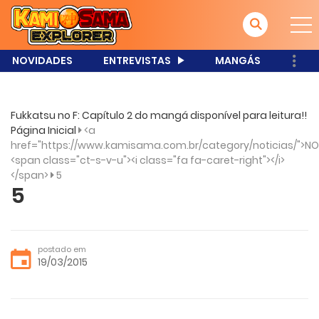
NOVIDADES
ENTREVISTAS
MANGÁS
Fukkatsu no F: Capítulo 2 do mangá disponível para leitura!!
Página Inicial
<a
href="https://www.kamisama.com.br/category/noticias/">NO
<span class="ct-s-v-u"><i class="fa fa-caret-right"></i>
</span>
5
5
postado em
19/03/2015