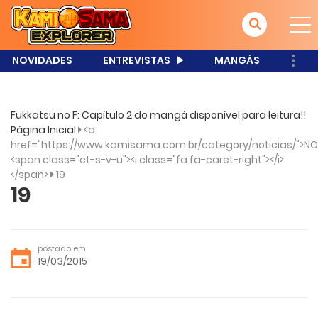
NOVIDADES
ENTREVISTAS
MANGÁS
Fukkatsu no F: Capítulo 2 do mangá disponível para leitura!!
Página Inicial
<a
href="https://www.kamisama.com.br/category/noticias/">NO
<span class="ct-s-v-u"><i class="fa fa-caret-right"></i>
</span>
19
19
postado em
19/03/2015