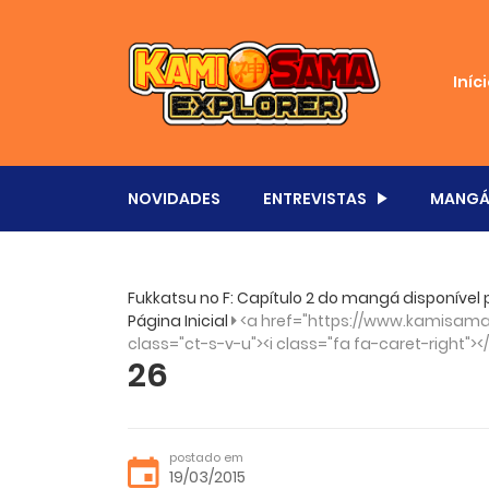
Iníc
NOVIDADES
ENTREVISTAS
MANGÁ
Fukkatsu no F: Capítulo 2 do mangá disponível p
Página Inicial
<a href="https://www.kamisama.
class="ct-s-v-u"><i class="fa fa-caret-right"><
26
postado em
19/03/2015