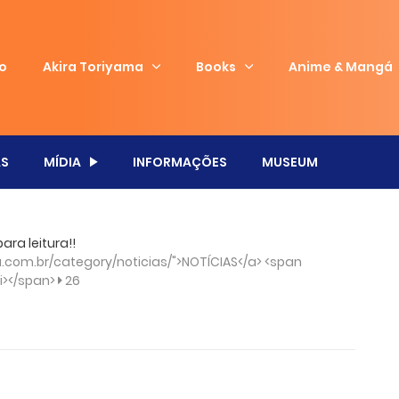
io
Akira Toriyama
Books
Anime & Mangá
S
MÍDIA
INFORMAÇÕES
MUSEUM
ara leitura!!
com.br/category/noticias/">NOTÍCIAS</a> <span
/i></span>
26