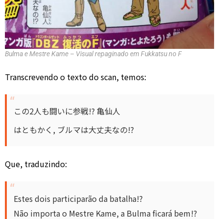
Bulma e Mestre Kame – Visual repaginado em Fukkatsu no F
Transcrevendo o texto do scan, temos:
この2人も闘いに参戦!? 亀仙人
はともかく, ブルマは大丈夫なの!?
Que, traduzindo:
Estes dois participarão da batalha!?
Não importa o Mestre Kame, a Bulma ficará bem!?