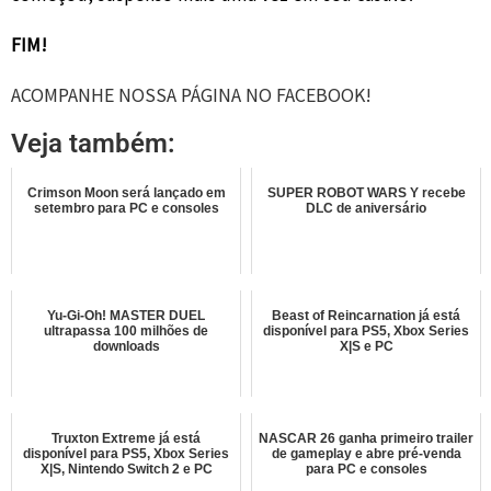
FIM!
ACOMPANHE NOSSA PÁGINA NO FACEBOOK!
Veja também:
Crimson Moon será lançado em
SUPER ROBOT WARS Y recebe
setembro para PC e consoles
DLC de aniversário
Yu-Gi-Oh! MASTER DUEL
Beast of Reincarnation já está
ultrapassa 100 milhões de
disponível para PS5, Xbox Series
downloads
X|S e PC
Truxton Extreme já está
NASCAR 26 ganha primeiro trailer
disponível para PS5, Xbox Series
de gameplay e abre pré-venda
X|S, Nintendo Switch 2 e PC
para PC e consoles