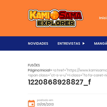
Iníc
NOVIDADES
ENTREVISTAS
MANGÁ
FUSÕES
Página Inicial
<a href="https://www.kamisama
<span class="ct-s-v-u"><i class="fa fa-caret-ri
1220868928827_f
postado em
01/05/2013