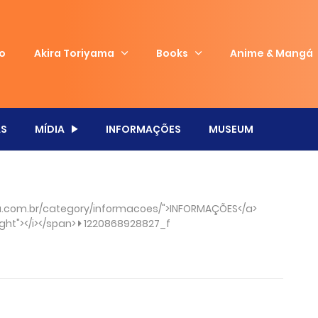
io
Akira Toriyama
Books
Anime & Mangá
S
MÍDIA
INFORMAÇÕES
MUSEUM
.com.br/category/informacoes/">INFORMAÇÕES</a>
ght"></i></span>
1220868928827_f