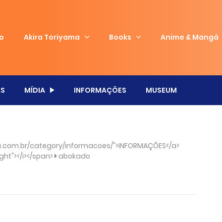
io
Akira Toriyama
Books
Anime & Mangá
S
MÍDIA
INFORMAÇÕES
MUSEUM
.com.br/category/informacoes/">INFORMAÇÕES</a>
ght"></i></span>
abokado