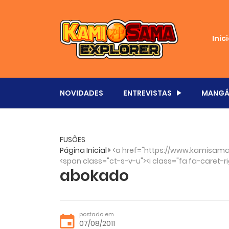
Iníc
NOVIDADES
ENTREVISTAS
MANGÁ
FUSÕES
Página Inicial
<a href="https://www.kamisama
<span class="ct-s-v-u"><i class="fa fa-caret-ri
abokado
postado em
07/08/2011