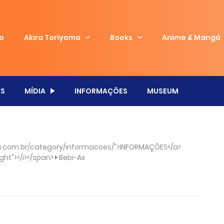
io
Akira Toriyama
Books
Anime & Mangá
S
MÍDIA
INFORMAÇÕES
MUSEUM
.com.br/category/informacoes/">INFORMAÇÕES</a>
ght"></i></span>
Bebi-Ax