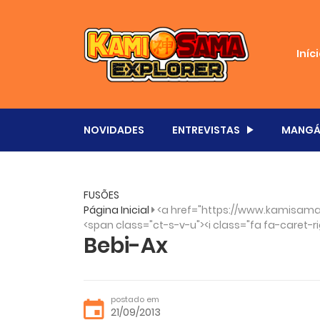
Iníc
NOVIDADES
ENTREVISTAS
MANGÁ
FUSÕES
Página Inicial
<a href="https://www.kamisama
<span class="ct-s-v-u"><i class="fa fa-caret-ri
Bebi-Ax
postado em
21/09/2013