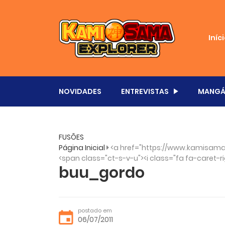
Iníc
NOVIDADES
ENTREVISTAS
MANGÁ
FUSÕES
Página Inicial
<a href="https://www.kamisama
<span class="ct-s-v-u"><i class="fa fa-caret-ri
buu_gordo
postado em
06/07/2011