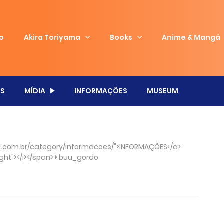
io
Akira Toriyama
Books
Anime & Mangá
S
MÍDIA
INFORMAÇÕES
MUSEUM
.com.br/category/informacoes/">INFORMAÇÕES</a>
ght"></i></span>
buu_gordo