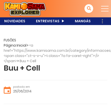
NOVIDADES
ENTREVISTAS
MANGÁS
FUSÕES
Página Inicial
<a
href="https://www.kamisama.com.br/category/informacoes
<span class="ct-s-v-u"><i class="fa fa-caret-right"></i>
</span>
Buu + Cell
Buu + Cell
postado em
25/06/2014