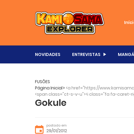
Iníc
NOVIDADES
ENTREVISTAS
MANGÁ
FUSÕES
Página Inicial
<a href="https://www.kamisama
<span class="ct-s-v-u"><i class="fa fa-caret-ri
Gokule
postado em
29/01/2012