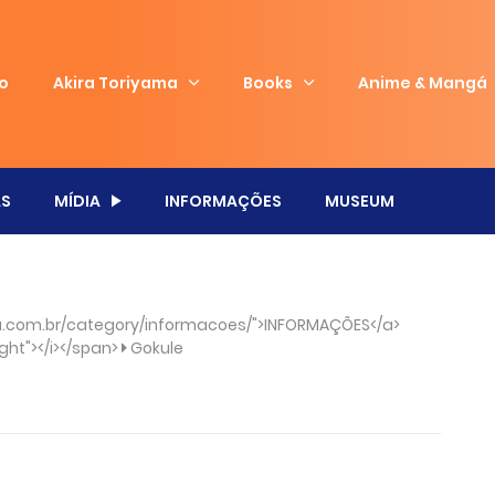
io
Akira Toriyama
Books
Anime & Mangá
S
MÍDIA
INFORMAÇÕES
MUSEUM
.com.br/category/informacoes/">INFORMAÇÕES</a>
ght"></i></span>
Gokule