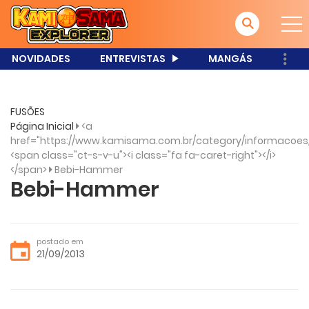
NOVIDADES
ENTREVISTAS
MANGÁS
FUSÕES
Página Inicial
<a
href="https://www.kamisama.com.br/category/informacoes
<span class="ct-s-v-u"><i class="fa fa-caret-right"></i>
</span>
Bebi-Hammer
Bebi-Hammer
postado em
21/09/2013