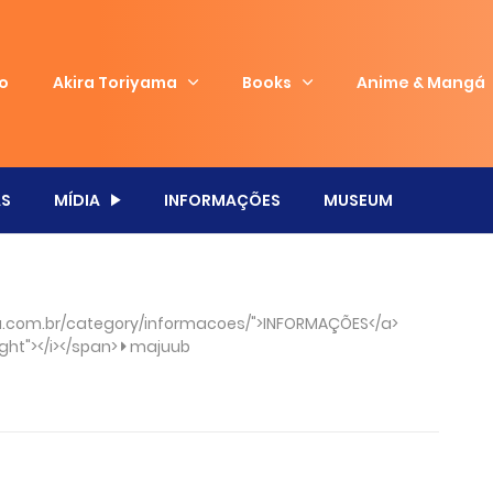
io
Akira Toriyama
Books
Anime & Mangá
S
MÍDIA
INFORMAÇÕES
MUSEUM
.com.br/category/informacoes/">INFORMAÇÕES</a>
ght"></i></span>
majuub