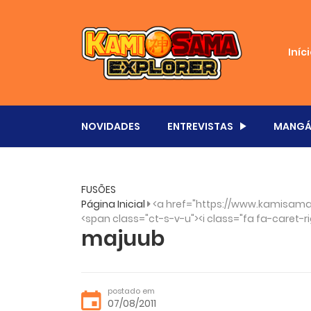
Iníc
NOVIDADES
ENTREVISTAS
MANGÁ
FUSÕES
Página Inicial
<a href="https://www.kamisama
<span class="ct-s-v-u"><i class="fa fa-caret-ri
majuub
postado em
07/08/2011