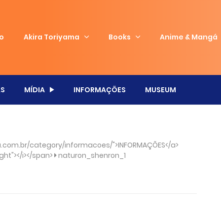
io
Akira Toriyama
Books
Anime & Mangá
S
MÍDIA
INFORMAÇÕES
MUSEUM
.com.br/category/informacoes/">INFORMAÇÕES</a>
ght"></i></span>
naturon_shenron_1