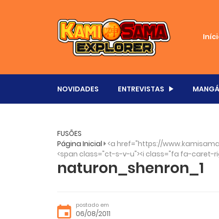
Iníc
NOVIDADES
ENTREVISTAS
MANGÁ
FUSÕES
Página Inicial
<a href="https://www.kamisama
<span class="ct-s-v-u"><i class="fa fa-caret-ri
naturon_shenron_1
postado em
06/08/2011