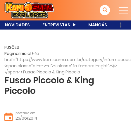
NOVIDADES
ENTREVISTAS
MANGÁS
FUSÕES
Página Inicial
<a
href="https://www.kamisama.com.br/category/informacoes
<span class="ct-s-v-u"><i class="fa fa-caret-right"></i>
</span>
Fusao Piccolo & King Piccolo
Fusao Piccolo & King
Piccolo
postado em
25/06/2014