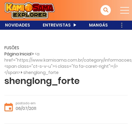
NOVIDADES
ENTREVISTAS
MANGÁS
FUSÕES
Página Inicial
<a
href="https://www.kamisama.com.br/category/informacoes
<span class="ct-s-v-u"><i class="fa fa-caret-right"></i>
</span>
shenglong_forte
shenglong_forte
postado em
06/07/2011