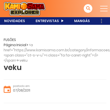
NOVIDADES
ENTREVISTAS
MANGÁS
FUSÕES
Página Inicial
<a
href="https://www.kamisama.com.br/category/informacoes
<span class="ct-s-v-u"><i class="fa fa-caret-right"></i>
</span>
veku
veku
postado em
07/08/2011