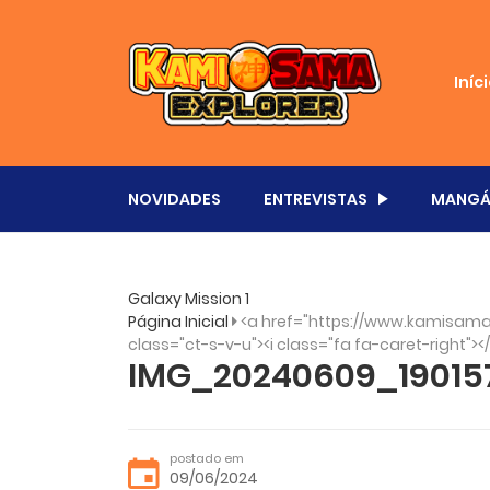
Iníc
NOVIDADES
ENTREVISTAS
MANGÁ
Galaxy Mission 1
Página Inicial
<a href="https://www.kamisama.
class="ct-s-v-u"><i class="fa fa-caret-right"><
IMG_20240609_19015
postado em
09/06/2024