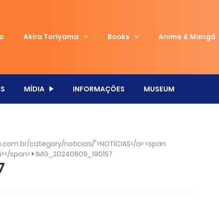
io
Akira Toriyama
Books
Anime & Mangá
S
MÍDIA
INFORMAÇÕES
MUSEUM
com.br/category/noticias/">NOTÍCIAS</a> <span
/i></span>
IMG_20240609_190157
7