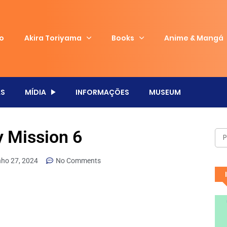
io
Akira Toriyama
Books
Anime & Mangá
S
MÍDIA
INFORMAÇÕES
MUSEUM
y Mission 6
nho 27, 2024
No Comments