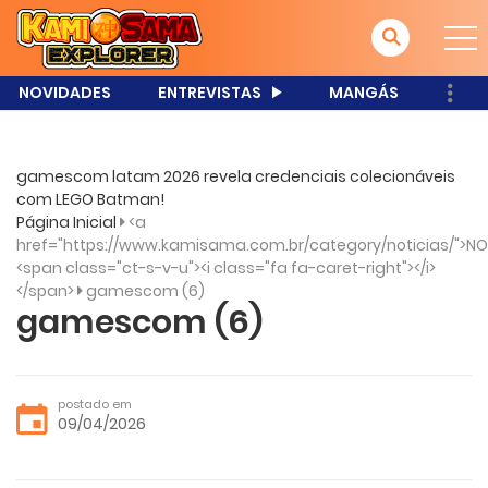
NOVIDADES
ENTREVISTAS
MANGÁS
gamescom latam 2026 revela credenciais colecionáveis
com LEGO Batman!
Página Inicial
<a
href="https://www.kamisama.com.br/category/noticias/">NO
<span class="ct-s-v-u"><i class="fa fa-caret-right"></i>
</span>
gamescom (6)
gamescom (6)
postado em
09/04/2026