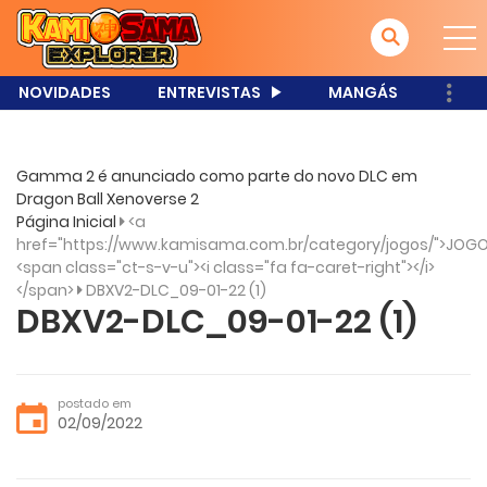
NOVIDADES
ENTREVISTAS
MANGÁS
Gamma 2 é anunciado como parte do novo DLC em
Dragon Ball Xenoverse 2
Página Inicial
<a
href="https://www.kamisama.com.br/category/jogos/">JOGO
<span class="ct-s-v-u"><i class="fa fa-caret-right"></i>
</span>
DBXV2-DLC_09-01-22 (1)
DBXV2-DLC_09-01-22 (1)
postado em
02/09/2022