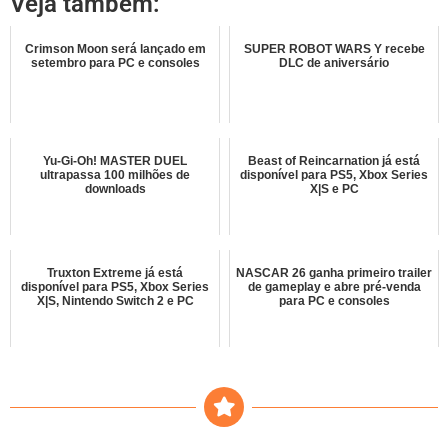
Veja também:
Crimson Moon será lançado em
SUPER ROBOT WARS Y recebe
setembro para PC e consoles
DLC de aniversário
Yu-Gi-Oh! MASTER DUEL
Beast of Reincarnation já está
ultrapassa 100 milhões de
disponível para PS5, Xbox Series
downloads
X|S e PC
Truxton Extreme já está
NASCAR 26 ganha primeiro trailer
disponível para PS5, Xbox Series
de gameplay e abre pré-venda
X|S, Nintendo Switch 2 e PC
para PC e consoles