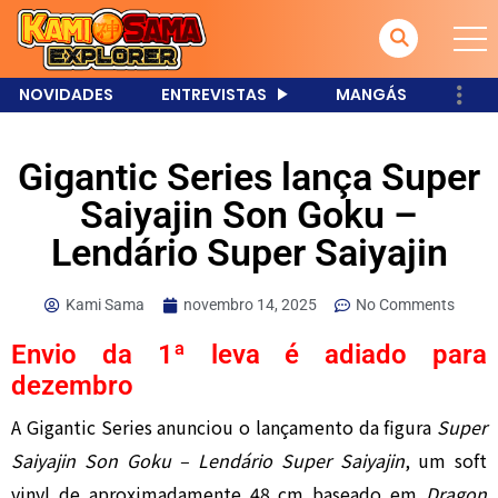
NOVIDADES
ENTREVISTAS
MANGÁS
Gigantic Series lança Super
Saiyajin Son Goku –
Lendário Super Saiyajin
Kami Sama
novembro 14, 2025
No Comments
Envio da 1ª leva é adiado para
dezembro
A Gigantic Series anunciou o lançamento da figura
Super
Saiyajin Son Goku – Lendário Super Saiyajin
, um soft
vinyl de aproximadamente 48 cm baseado em
Dragon