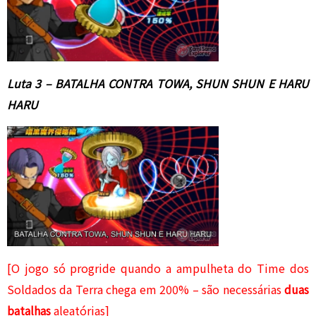
Luta 3 – BATALHA CONTRA TOWA, SHUN SHUN E HARU
HARU
[O jogo só progride quando a ampulheta do Time dos
Soldados da Terra chega em 200% – são necessárias
duas
batalhas
aleatórias]