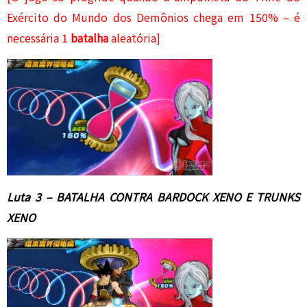
Exército do Mundo dos Demônios chega em 150% – é
necessária 1
batalha
aleatória]
Luta 3 –
BATAL
HA CONTRA BARDOCK XENO E TRUNKS
XENO