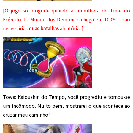
[O jogo só progride quando a ampulheta do Time do
Exército do Mundo dos Demônios chega em 100% – são
necessárias
duas batalhas
aleatórias]
Towa: Kaioushin do Tempo, você progrediu e tornou-se
um incômodo. Muito bem, mostrarei o que acontece ao
cruzar meu caminho!