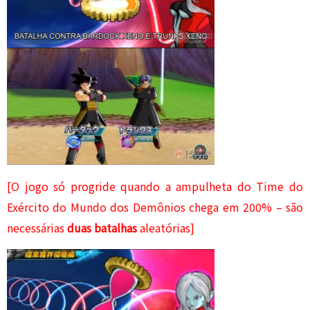
[O jogo só progride quando a ampulheta do Time do
Exército do Mundo dos Demônios chega em 200% – são
necessárias
duas batalhas
aleatórias]