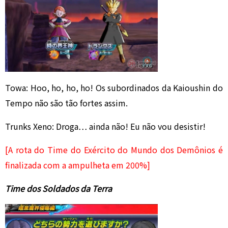
Towa: Hoo, ho, ho, ho! Os subordinados da Kaioushin do
Tempo não são tão fortes assim.
Trunks Xeno: Droga… ainda não! Eu não vou desistir!
[A rota do Time do Exército do Mundo dos Demônios é
finalizada com a ampulheta em 200%]
Time dos Soldados da Terra