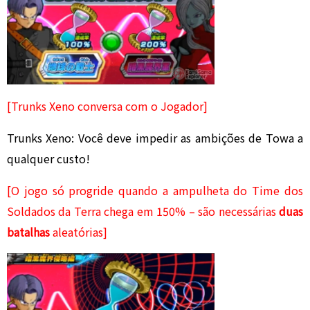
[Trunks Xeno conversa com o Jogador]
Trunks Xeno: Você deve impedir as ambições de Towa a
qualquer custo!
[O jogo só progride quando a ampulheta do Time dos
Soldados da Terra chega em 150% – são necessárias
duas
batalhas
aleatórias]