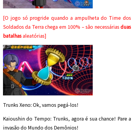
[O jogo só progride quando a ampulheta do Time dos
Soldados da Terra chega em 100% – são necessárias
duas
batalhas
aleatórias]
Trunks Xeno: Ok, vamos pegá-los!
Kaioushin do Tempo: Trunks, agora é sua chance! Pare a
invasão do Mundo dos Demônios!