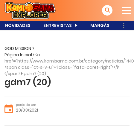
NOVIDADES
ENTREVISTAS
MANGÁS
GOD MISSION 7
Página Inicial
<a
href="https://www.kamisama.com.br/category/noticias/">NO
<span class="ct-s-v-u"><i class="fa fa-caret-right"></i>
</span>
gdm7 (20)
gdm7 (20)
postado em
23/03/2021