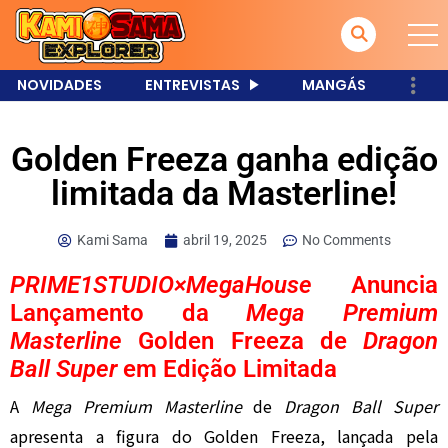
NOVIDADES
ENTREVISTAS
MANGÁS
Golden Freeza ganha edição
limitada da Masterline!
Kami Sama
abril 19, 2025
No Comments
PRIME1STUDIO×MegaHouse
Anuncia
Lançamento da
Mega Premium
Masterline
Golden Freeza de
Dragon
Ball Super
em Edição Limitada
A
Mega Premium Masterline
de
Dragon Ball Super
apresenta a figura do Golden Freeza, lançada pela