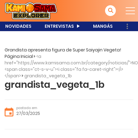
NOVIDADES
ENTREVISTAS
MANGÁS
Grandista apresenta figura de Super Saiyajin Vegeta!
Página Inicial
<a
href="https://www.kamisama.com.br/category/noticias/">NO
<span class="ct-s-v-u"><i class="fa fa-caret-right"></i>
</span>
grandista_vegeta_1b
grandista_vegeta_1b
postado em
27/03/2025