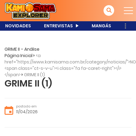
NOVIDADES
ENTREVISTAS
MANGÁS
GRIME II – Análise
Página Inicial
<a
href="https://www.kamisama.com.br/category/noticias/">NO
<span class="ct-s-v-u"><i class="fa fa-caret-right"></i>
</span>
GRIME II (1)
GRIME II (1)
postado em
11/04/2026