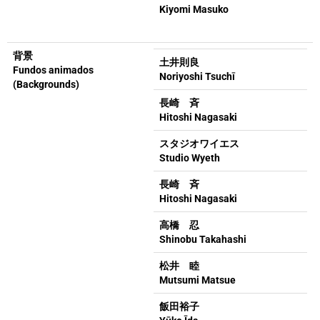
Kiyomi Masuko
背景
土井則良
Fundos animados
Noriyoshi Tsuchī
(Backgrounds)
長崎 斉
Hitoshi Nagasaki
スタジオワイエス
Studio Wyeth
長崎 斉
Hitoshi Nagasaki
高橋 忍
Shinobu Takahashi
松井 睦
Mutsumi Matsue
飯田裕子