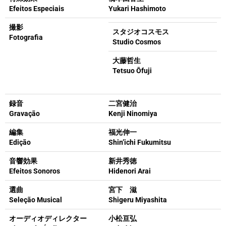
Efeitos Especiais
Yukari Hashimoto
撮影
スタジオコスモス
Fotografia
Studio Cosmos
大藤哲生
Tetsuo Ōfuji
録音
二宮健治
Gravação
Kenji Ninomiya
編集
福光伸一
Edição
Shin’ichi Fukumitsu
音響効果
新井秀徳
Efeitos Sonoros
Hidenori Arai
選曲
宮下 滋
Seleção Musical
Shigeru Miyashita
オーディオディレクター
小松亘弘