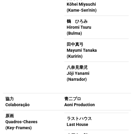
Kōhei Miyauchi
(Kame-Sen’nin)
鶴 ひろみ
Hiromi Tsuru
(Bulma)
田中真弓
Mayumi Tanaka
(Kuririn)
八奈見乗児
Jōji Yanami
(Narrador)
協力
青二プロ
Colaboração
Aoni Production
原画
ラストハウス
Quadros-Chaves
Last House
(Key-Frames)