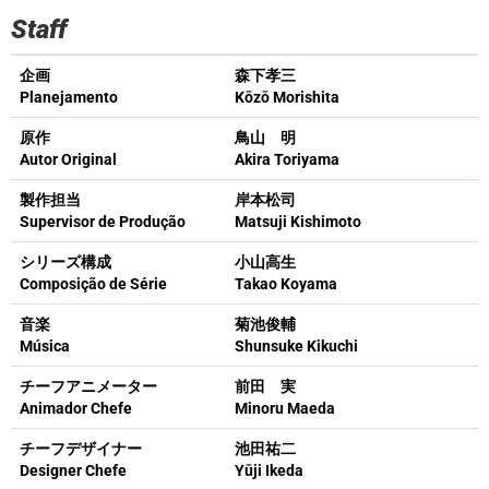
Staff
企画
森下孝三
Planejamento
Kōzō Morishita
原作
鳥山 明
Autor Original
Akira Toriyama
製作担当
岸本松司
Supervisor de Produção
Matsuji Kishimoto
シリーズ構成
小山高生
Composição de Série
Takao Koyama
音楽
菊池俊輔
Música
Shunsuke Kikuchi
チーフアニメーター
前田 実
Animador Chefe
Minoru Maeda
チーフデザイナー
池田祐二
Designer Chefe
Yūji Ikeda