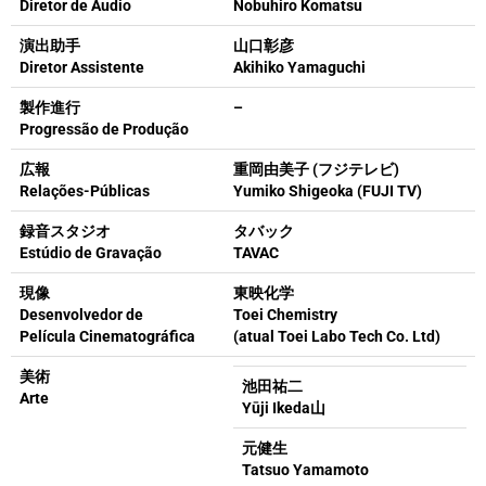
Diretor de Áudio
Nobuhiro Komatsu
演出助手
山口彰彦
Diretor Assistente
Akihiko Yamaguchi
製作進行
–
Progressão de Produção
広報
重岡由美子 (フジテレビ)
Relações-Públicas
Yumiko Shigeoka (FUJI TV)
録音スタジオ
タバック
Estúdio de Gravação
TAVAC
現像
東映化学
Desenvolvedor de
Toei Chemistry
Película Cinematográfica
(
atual Toei Labo Tech Co. Ltd)
美術
池田祐二
Arte
Yūji Ikeda
山
元健生
Tatsuo Yamamoto