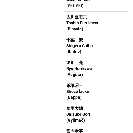
Mayumi Shō
(Chi-Chi)
古川登志夫
Toshio Furukawa
(Piccolo)
千葉 繁
Shigeru Chiba
(Raditz)
堀川 亮
Ryō Horikawa
(Vegeta)
飯塚昭三
Shōzō Īzuka
(Nappa)
郷里大輔
Daisuke Gōri
(Gyūmaō)
宮内幸平