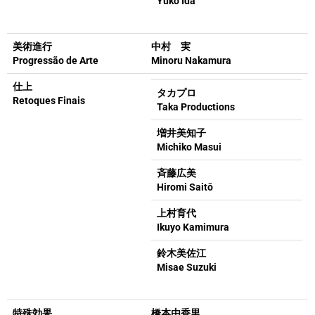
Yūko Īda
美術進行
中村 実
Progressão de Arte
Minoru Nakamura
仕上
タカプロ
Retoques Finais
Taka Productions
増井美知子
Michiko Masui
斉藤広美
Hiromi Saitō
上村育代
Ikuyo Kamimura
鈴木美佐江
Misae Suzuki
特殊効果
橋本由香里