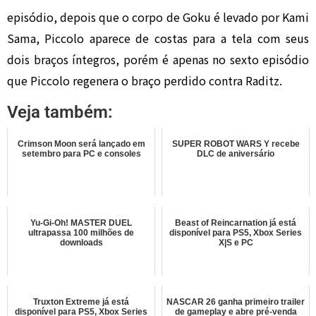
episódio, depois que o corpo de Goku é levado por Kami
Sama, Piccolo aparece de costas para a tela com seus
dois braços íntegros, porém é apenas no sexto episódio
que Piccolo regenera o braço perdido contra Raditz.
Veja também:
Crimson Moon será lançado em
SUPER ROBOT WARS Y recebe
setembro para PC e consoles
DLC de aniversário
Yu-Gi-Oh! MASTER DUEL
Beast of Reincarnation já está
ultrapassa 100 milhões de
disponível para PS5, Xbox Series
downloads
X|S e PC
Truxton Extreme já está
NASCAR 26 ganha primeiro trailer
disponível para PS5, Xbox Series
de gameplay e abre pré-venda