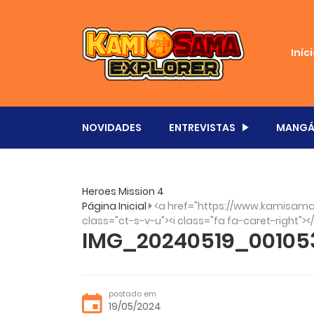
Iníc
NOVIDADES
ENTREVISTAS
MANGÁ
Heroes Mission 4
Página Inicial
<a href="https://www.kamisama.
class="ct-s-v-u"><i class="fa fa-caret-right"><
IMG_20240519_00105
postado em
19/05/2024