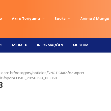
io
Akira Toriyama
Books
Anime & Mangá
S
MÍDIA
INFORMAÇÕES
MUSEUM
com.br/category/noticias/">NOTÍCIAS</a> <span
/i></span>
IMG_20240519_001053
3