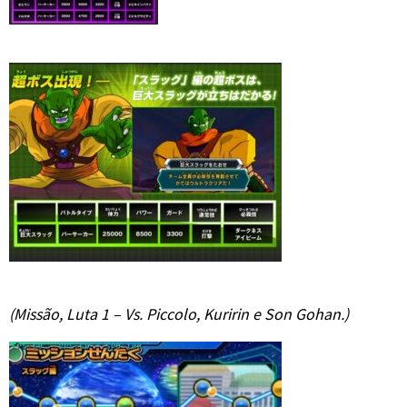
(Missão, Luta 1 – Vs. Piccolo, Kuririn e Son Gohan.)