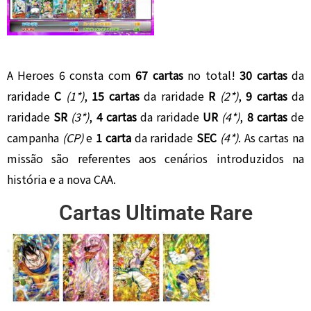
A Heroes 6 consta com
67 cartas
no total!
30
cartas
da
raridade
C
(1*)
,
15 cartas
da raridade
R
(2*)
,
9 cartas
da
raridade
SR
(3*)
,
4
cartas
da raridade
UR
(4*)
,
8 cartas
de
campanha
(CP)
e
1 carta
da raridade
SEC
(4*)
. As cartas na
missão são referentes aos cenários introduzidos na
história e a nova CAA.
Cartas Ultimate Rare