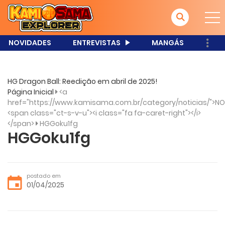
NOVIDADES
ENTREVISTAS
MANGÁS
HG Dragon Ball: Reedição em abril de 2025!
Página Inicial
<a
href="https://www.kamisama.com.br/category/noticias/">NO
<span class="ct-s-v-u"><i class="fa fa-caret-right"></i>
</span>
HGGoku1fg
HGGoku1fg
postado em
01/04/2025