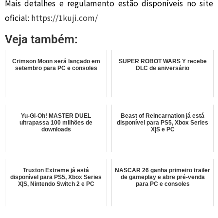
Mais detalhes e regulamento estão disponíveis no site
oficial:
https://1kuji.com/
Veja também:
Crimson Moon será lançado em
SUPER ROBOT WARS Y recebe
setembro para PC e consoles
DLC de aniversário
Yu-Gi-Oh! MASTER DUEL
Beast of Reincarnation já está
ultrapassa 100 milhões de
disponível para PS5, Xbox Series
downloads
X|S e PC
Truxton Extreme já está
NASCAR 26 ganha primeiro trailer
disponível para PS5, Xbox Series
de gameplay e abre pré-venda
X|S, Nintendo Switch 2 e PC
para PC e consoles