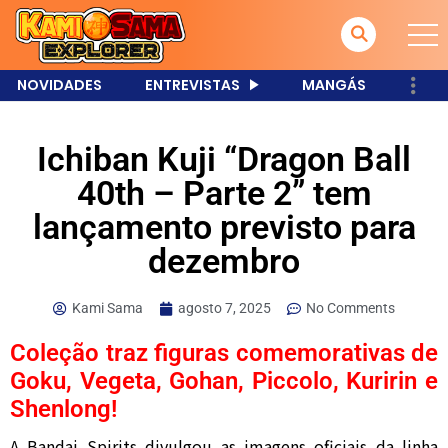
NOVIDADES
ENTREVISTAS
MANGÁS
Ichiban Kuji “Dragon Ball
40th – Parte 2” tem
lançamento previsto para
dezembro
Kami Sama
agosto 7, 2025
No Comments
Coleção traz figuras comemorativas de
Goku, Vegeta, Gohan, Piccolo, Kuririn e
Shenlong!
A Bandai Spirits divulgou as imagens oficiais da linha