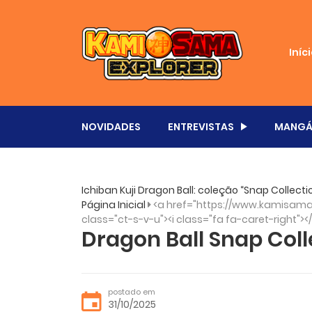
Iníc
NOVIDADES
ENTREVISTAS
MANGÁ
Ichiban Kuji Dragon Ball: coleção “Snap Collec
Página Inicial
<a href="https://www.kamisama.
class="ct-s-v-u"><i class="fa fa-caret-right"><
Dragon Ball Snap Colle
postado em
31/10/2025