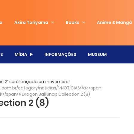
io
Akira Toriyama
Books
Anime & Mangá
S
MÍDIA
INFORMAÇÕES
MUSEUM
tion 2” será lançada em novembro!
com.br/category/noticias/">NOTÍCIAS</a> <span
/i></span>
Dragon Ball Snap Collection 2 (8)
ction 2 (8)