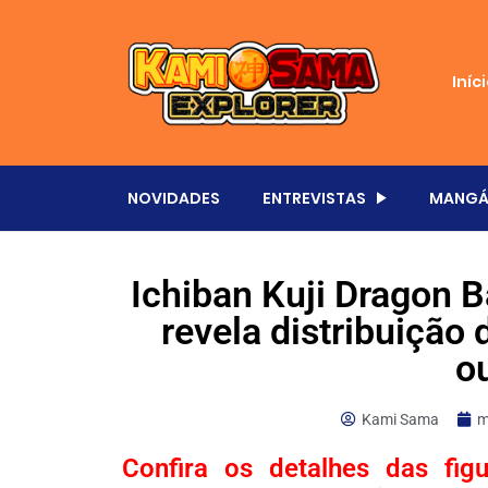
Iníc
NOVIDADES
ENTREVISTAS
MANGÁ
Ichiban Kuji Dragon 
revela distribuição 
o
Kami Sama
m
Confira os detalhes das fi