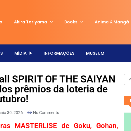
io
Akira Toriyama
Books
Anime & Mangá
S
MÍDIA
INFORMAÇÕES
MUSEUM
Ball SPIRIT OF THE SAIYAN
dos prêmios da loteria de
utubro!
aio 30, 2026
No Comments
guras MASTERLISE de Goku, Gohan,