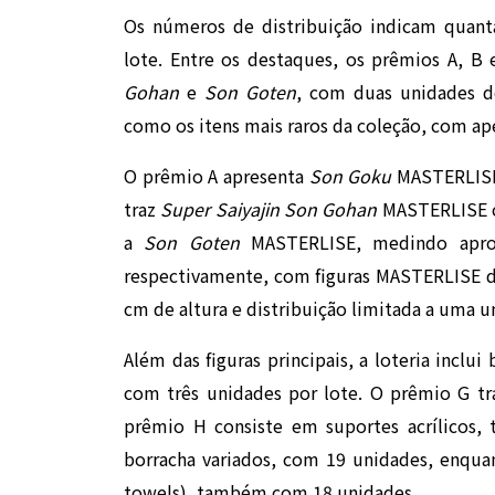
Os números de distribuição indicam quant
lote. Entre os destaques, os prêmios A, B
Gohan
e
Son Goten
, com duas unidades d
como os itens mais raros da coleção, com a
O prêmio A apresenta
Son Goku
MASTERLISE
traz
Super Saiyajin Son Gohan
MASTERLISE c
a
Son Goten
MASTERLISE, medindo apro
respectivamente, com figuras MASTERLISE 
cm de altura e distribuição limitada a uma u
Além das figuras principais, a loteria inclu
com três unidades por lote. O prêmio G tr
prêmio H consiste em suportes acrílicos, 
borracha variados, com 19 unidades, enquan
towels), também com 18 unidades.