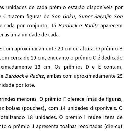
as unidades de cada prêmio estarão disponíveis por
 e C trazem figuras de
Son Goku
,
Super Saiyajin Son
e cada por conjunto. Já
Bardock
e
Raditz
aparecem
penas uma unidade de cada.
 com aproximadamente 20 cm de altura. O prêmio B
om cerca de 19 cm, enquanto o prêmio C é dedicado
ximadamente 13 cm. Os prêmios D e E contam,
de
Bardock
e
Raditz
, ambas com aproximadamente 25
nidade por lote.
i brindes menores. O prêmio F oferece ímãs de figuras,
az bolsas (pouches), com 14 unidades disponíveis. O
totalizando 18 unidades. O prêmio I reúne itens de
to o prêmio J apresenta toalhas recortadas (die-cut