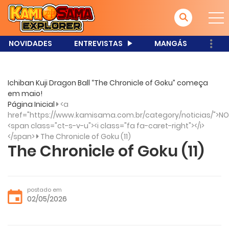
NOVIDADES
ENTREVISTAS
MANGÁS
Ichiban Kuji Dragon Ball “The Chronicle of Goku” começa
em maio!
Página Inicial
<a
href="https://www.kamisama.com.br/category/noticias/">NO
<span class="ct-s-v-u"><i class="fa fa-caret-right"></i>
</span>
The Chronicle of Goku (11)
The Chronicle of Goku (11)
postado em
02/05/2026