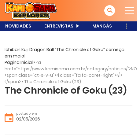
NOVIDADES
ENTREVISTAS
MANGÁS
Ichiban Kuji Dragon Ball “The Chronicle of Goku” começa
em maio!
Página Inicial
<a
href="https://www.kamisama.com.br/category/noticias/">NO
<span class="ct-s-v-u"><i class="fa fa-caret-right"></i>
</span>
The Chronicle of Goku (23)
The Chronicle of Goku (23)
postado em
02/05/2026