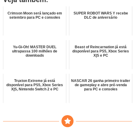
Crimson Moon será lançado em
SUPER ROBOT WARS Y recebe
setembro para PC e consoles
DLC de aniversário
Yu-Gi-Oh! MASTER DUEL
Beast of Reincarnation já está
ultrapassa 100 milhões de
disponível para PS5, Xbox Series
downloads
X|S e PC
Truxton Extreme já está
NASCAR 26 ganha primeiro trailer
disponível para PS5, Xbox Series
de gameplay e abre pré-venda
X|S, Nintendo Switch 2 e PC
para PC e consoles