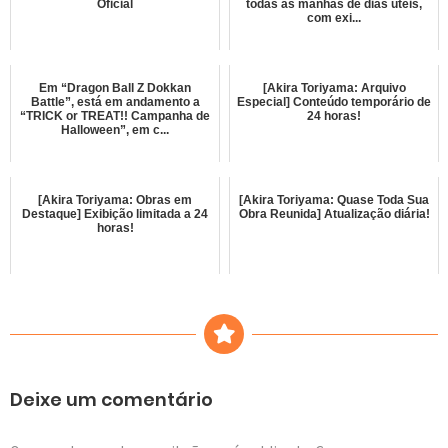
Oficial
todas as manhãs de dias úteis,
com exi...
Em “Dragon Ball Z Dokkan
[Akira Toriyama: Arquivo
Battle”, está em andamento a
Especial] Conteúdo temporário de
“TRICK or TREAT!! Campanha de
24 horas!
Halloween”, em c...
[Akira Toriyama: Obras em
[Akira Toriyama: Quase Toda Sua
Destaque] Exibição limitada a 24
Obra Reunida] Atualização diária!
horas!
Deixe um comentário