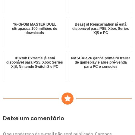
Yu-Gi-Oh! MASTER DUEL
Beast of Reincarnation já está
ultrapassa 100 milhões de
disponível para PS5, Xbox Series
downloads
X|S e PC
Truxton Extreme já está
NASCAR 26 ganha primeiro trailer
disponível para PS5, Xbox Series
de gameplay e abre pré-venda
X|S, Nintendo Switch 2 e PC
para PC e consoles
Deixe um comentário
O seu endereço de e-mail não será publicado.
Campos