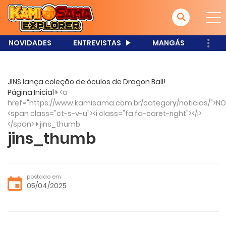
NOVIDADES
ENTREVISTAS
MANGÁS
JINS lança coleção de óculos de Dragon Ball!
Página Inicial
<a
href="https://www.kamisama.com.br/category/noticias/">NO
<span class="ct-s-v-u"><i class="fa fa-caret-right"></i>
</span>
jins_thumb
jins_thumb
postado em
05/04/2025